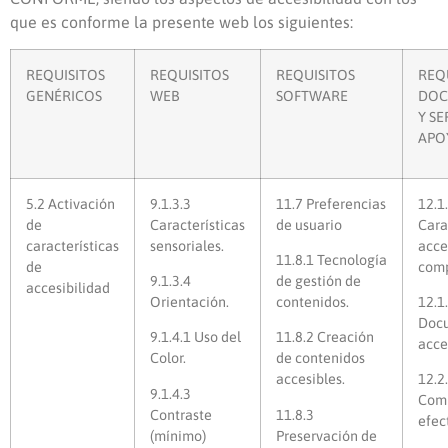
que es conforme la presente web los siguientes:
REQUISITOS
REQUISITOS
REQUISITOS
REQ
GENÉRICOS
WEB
SOFTWARE
DOC
Y SE
APO
5.2 Activación
9.1.3.3
11.7 Preferencias
12.1
de
Características
de usuario
Cara
características
sensoriales.
acce
11.8.1 Tecnología
de
comp
9.1.3.4
de gestión de
accesibilidad
Orientación
.
contenidos.
12.1
Doc
9.1.4.1 Uso del
11.8.2 Creación
acce
Color.
de contenidos
accesibles.
12.2
9.1.4.3
Com
Contraste
11.8.3
efec
(mínimo)
Preservación de