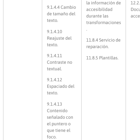
la información de
12.2
9.1.4.4 Cambio
accesibilidad
Doc
de tamaño del
durante las
acce
texto.
transformaciones
.
9.1.4.10
Reajuste del
11.8.4 Servicio de
texto.
reparación.
9.1.4.11
11.8.5 Plantillas.
Contraste no
textual.
9.1.4.12
Espaciado del
texto.
9.1.4.13
Contenido
señalado con
el puntero o
que tiene el
foco.